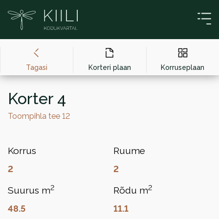
Liigu sisu juurde
Tagasi
Korteri plaan
Korruseplaan
Korter 4
Toompihla tee 12
Korrus
Ruume
2
2
2
2
Suurus m
Rõdu m
48.5
11.1