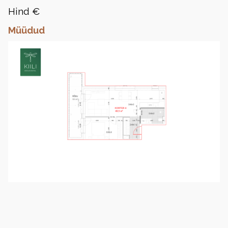
Hind €
Müüdud