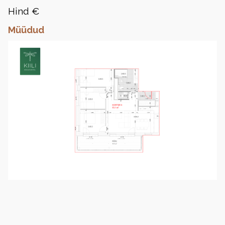
Hind €
Müüdud