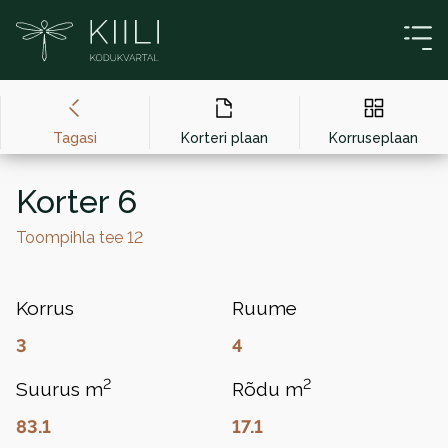
Liigu sisu juurde
Tagasi
Korteri plaan
Korruseplaan
Korter 6
Toompihla tee 12
Korrus
Ruume
3
4
2
2
Suurus m
Rõdu m
83.1
17.1