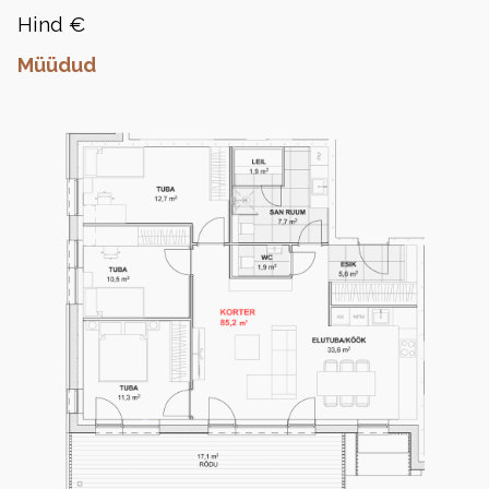
Hind €
Müüdud