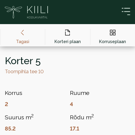
Liigu sisu juurde
Tagasi
Korteri plaan
Korruseplaan
Korter 5
Toompihla tee 10
Korrus
Ruume
2
4
2
2
Suurus m
Rõdu m
85.2
17.1