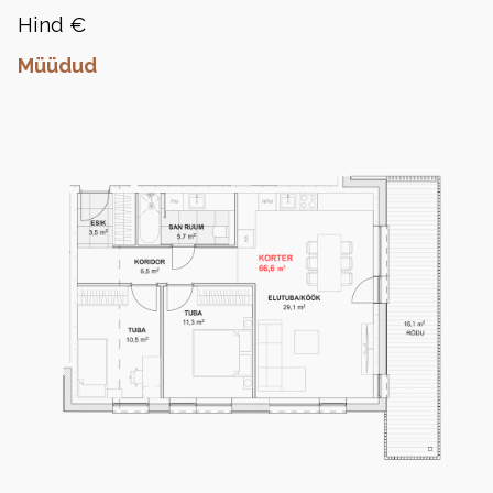
Hind €
Müüdud