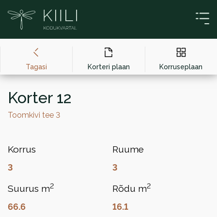
Liigu sisu juurde
Tagasi
Korteri plaan
Korruseplaan
Korter 12
Toomkivi tee 3
Korrus
Ruume
3
3
2
2
Suurus m
Rõdu m
66.6
16.1