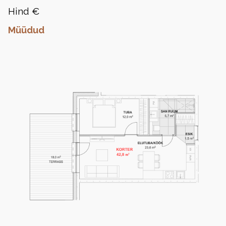
Hind €
Müüdud