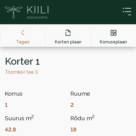
Liigu sisu juurde
Tagasi
Korteri plaan
Korruseplaan
Korter 1
Toomkivi tee 3
Korrus
Ruume
1
2
2
2
Suurus m
Rõdu m
42.8
18