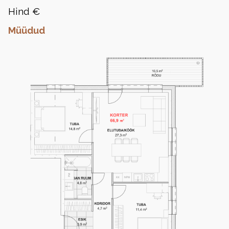
Hind €
Müüdud