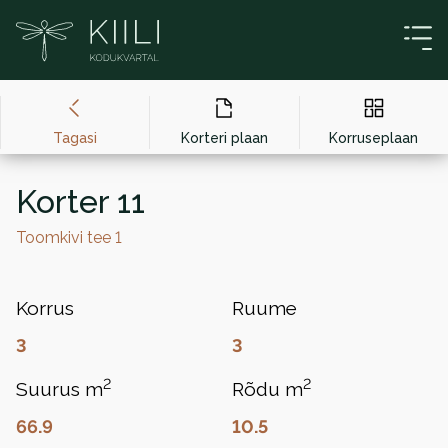
Liigu sisu juurde
Tagasi
Korteri plaan
Korruseplaan
Korter 11
Toomkivi tee 1
Korrus
Ruume
3
3
2
2
Suurus m
Rõdu m
66.9
10.5