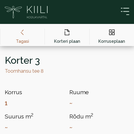
Liigu sisu juurde
Tagasi
Korteri plaan
Korruseplaan
Korter 3
Toomhansu tee 8
Korrus
Ruume
1
~
2
2
Suurus m
Rõdu m
~
~