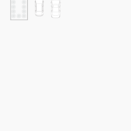
NIMI
FIRST
E-
post
(Required)
Telefon
Sõnum
(Required)