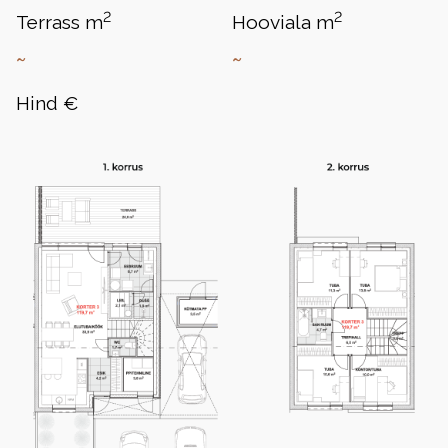
2
2
Terrass m
Hooviala m
~
~
Hind €