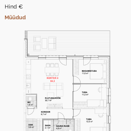
Hind €
Müüdud