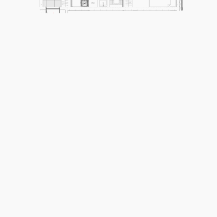
NIMI
FIRST
E-
post
(Required)
Telefon
Sõnum
(Required)