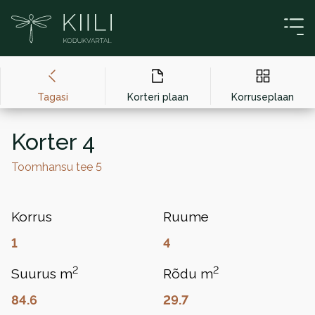
Liigu sisu juurde
Tagasi
Korteri plaan
Korruseplaan
Korter 4
Toomhansu tee 5
Korrus
Ruume
1
4
2
2
Suurus m
Rõdu m
84.6
29.7