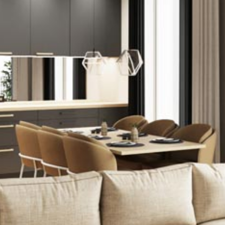
Sõnum
(Required