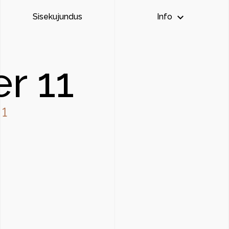
keyboard_arrow_down
Sisekujundus
Info
er 11
 1