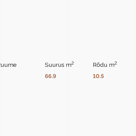
2
2
Ruume
Suurus m
Rõdu m
3
66.9
10.5