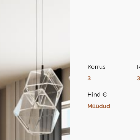
Korrus
3
Hind €
Müüdud
)